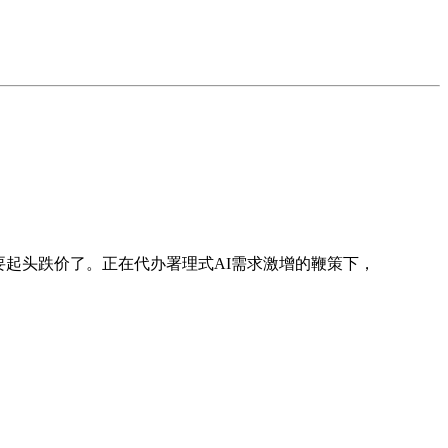
都要起头跌价了。正在代办署理式AI需求激增的鞭策下，