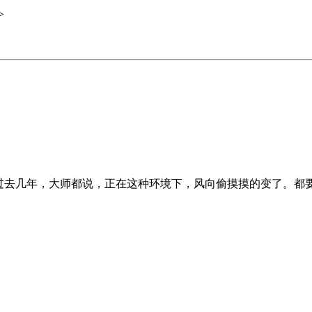
>
D和联过去几年，大师都说，正在这种环境下，风向偷摸摸的变了。