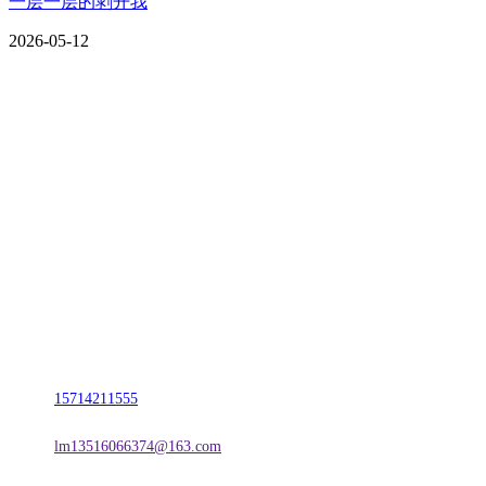
一层一层的剥开我
2026-05-12
CONTACT US
联系我们
名称：辽宁CA88集团(中国区)金属科技有限公司
地址：朝阳市朝阳县柳城经济开发区有色金属工业园
电话：
15714211555
邮箱：
lm13516066374@163.com