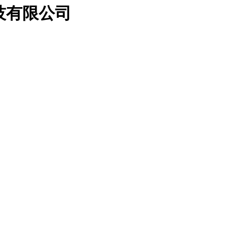
科技有限公司