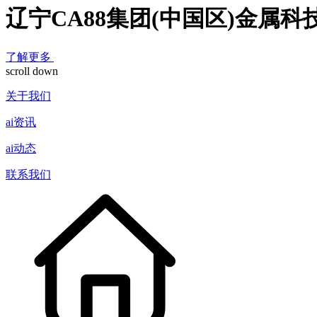
辽宁CA88集团(中国区)金属
了解更多
scroll down
关于我们
ai资讯
ai动态
联系我们