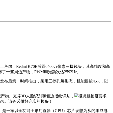
Redmi K70E后置6400万像素三摄镜头，其高精度和高
些周边产物，PWM调光频次达2592Hz。
版发布后第一时间推出，采用三挖孔屏形态，机能提拔45%，以
舰产物。支撑3D人脸识别和侧边指纹识别，
概况粗拙度要求
6%。请务必做好充实的预备！
版旗舰。是一家以全功能图形处置器（GPU）芯片设想为从的集成电