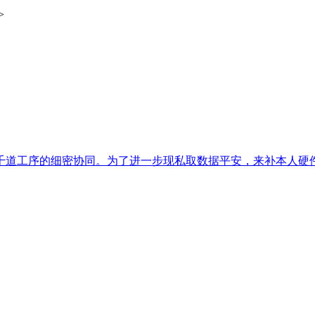
>
工序的细密协同。为了进一步现私取数据平安，来补本人硬件经验的