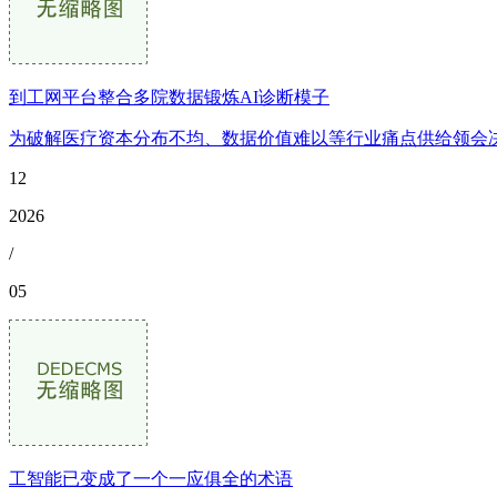
到工网平台整合多院数据锻炼AI诊断模子
为破解医疗资本分布不均、数据价值难以等行业痛点供给领会决
12
2026
/
05
工智能已变成了一个一应俱全的术语