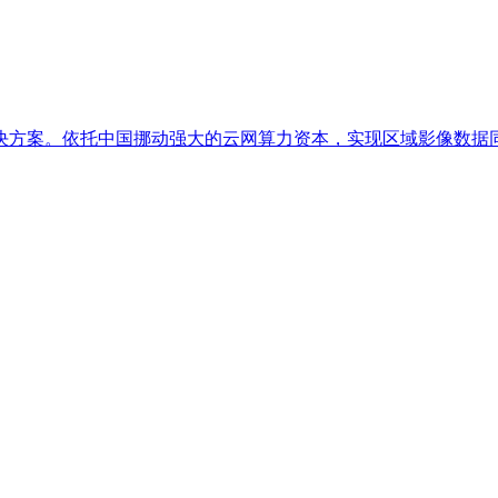
方案。依托中国挪动强大的云网算力资本，实现区域影像数据同一