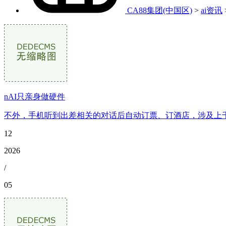
CA88集团(中国区)
>
ai资讯
nAI只亲身做硬件
不外，手机听到出差相关的对话后自动订票、订酒店，涉及上千道
12
2026
/
05