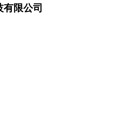
科技有限公司