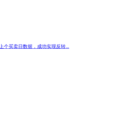
个买卖日数据，成功实现反转...